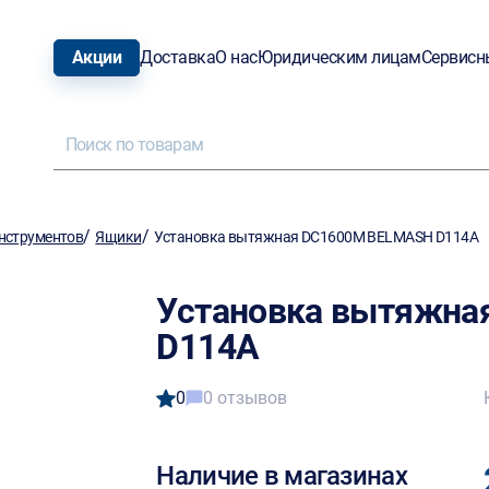
Акции
Доставка
О нас
Юридическим лицам
Сервисн
/
/
нструментов
Ящики
Установка вытяжная DC1600M BELMASH D114A
Установка вытяжна
D114A
0
0 отзывов
Наличие в магазинах