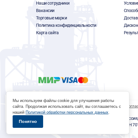
Наши сотрудники
Услови
Вакансии
Способ
Торговые марки
Достав
Политика конфиденциальности
Дискон
Карта сайта
Резуль
Мы используем файлы cookie для улучшения работы
Политика обработки персональных данных
Согла
сайта. Продолжая использовать сайт, вы соглашаетесь с
нашей
Политикой обработки персональных данных
.
© 1996 - 2026 инструмент парк «Мастер Плюс» Россия, г.
Понятно
okp@masterplus.tomsk.ru ИП Брусницын Д.Н. ИНН 7