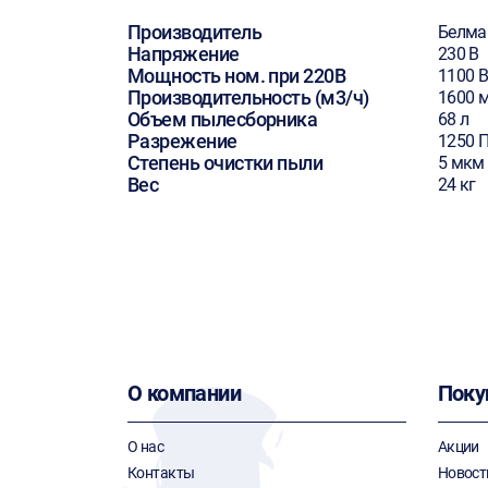
Производитель
Белм
Напряжение
230 В
Мощность ном. при 220В
1100 В
Производительность (м3/ч)
1600 
Объем пылесборника
68 л
Разрежение
1250 
Степень очистки пыли
5 мкм
Вес
24 кг
О компании
Поку
О нас
Акции
Контакты
Новост