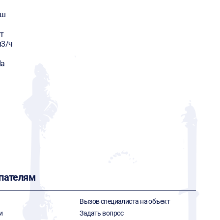
аш
т
м3/ч
Па
пателям
Вызов специалиста на объект
и
Задать вопрос