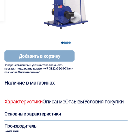
1
2
3
4
Добавить в корзину
Товара нет в наличии, уточняйте возможность
поставки под заказ по телефону
+7 (3822) 52-34-73
или
по кнопке "Заказать звонок"
Наличие в магазинах
Характеристики
Описание
Отзывы
Условия покупки
Основные характеристики
Производитель
Белмаш