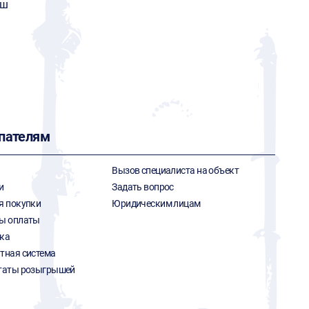
аш
пателям
Вызов специалиста на объект
и
Задать вопрос
я покупки
Юридическим лицам
ы оплаты
ка
тная система
таты розыгрышей