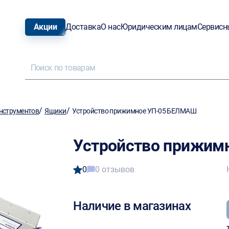
Акции
Доставка
О нас
Юридическим лицам
Сервисн
/
/
нструментов
Ящики
Устройство прижимное УП-05 БЕЛМАШ
Устройство прижим
0
0 отзывов
Наличие в магазинах