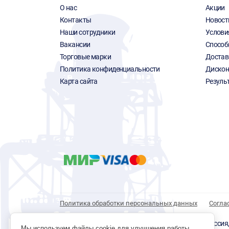
О нас
Акции
Контакты
Новост
Наши сотрудники
Услови
Вакансии
Способ
Торговые марки
Достав
Политика конфиденциальности
Дискон
Карта сайта
Резуль
Политика обработки персональных данных
Согла
© 1996 - 2026 инструмент парк «Мастер Плюс» Россия, г.
Мы используем файлы cookie для улучшения работы