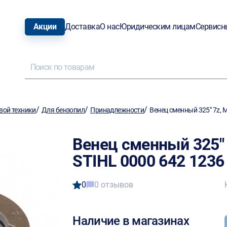
Акции
Доставка
О нас
Юридическим лицам
Сервисн
/
/
/
вой техники
Для бензопил
Принадлежности
Венец сменный 325" 7z, 
Венец сменный 325" 
STIHL 0000 642 1236
0
0 отзывов
Наличие в магазинах