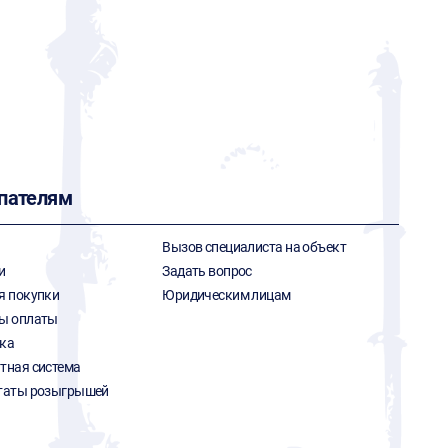
пателям
Вызов специалиста на объект
и
Задать вопрос
я покупки
Юридическим лицам
ы оплаты
ка
тная система
таты розыгрышей