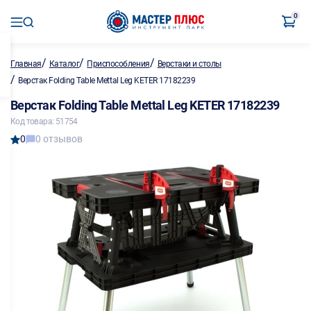
0
/
/
/
Главная
Каталог
Приспособления
Верстаки и столы
/
Верстак Folding Table Mettal Leg KETER 17182239
Верстак Folding Table Mettal Leg KETER 17182239
Код товара: 51754
0
0 отзывов