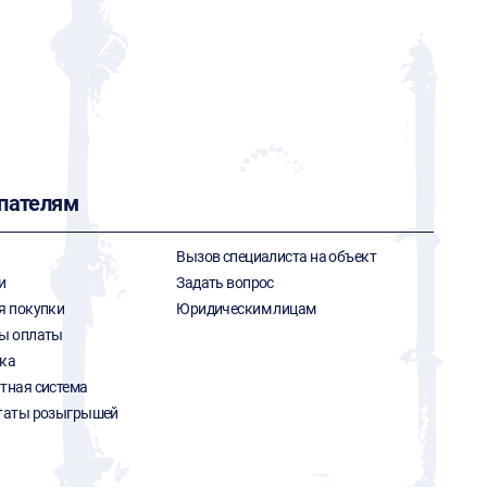
пателям
Вызов специалиста на объект
и
Задать вопрос
я покупки
Юридическим лицам
ы оплаты
ка
тная система
таты розыгрышей