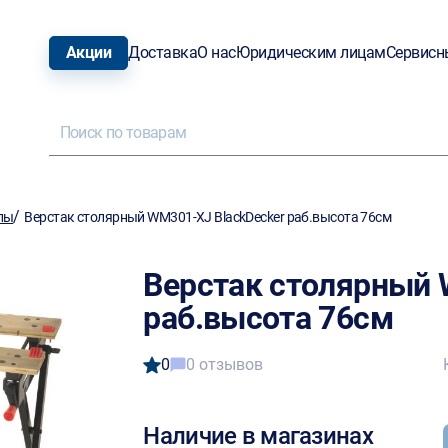
Акции
Доставка
О нас
Юридическим лицам
Сервисн
/
лы
Верстак столярный WM301-XJ BlackDecker раб.высота 76см
Верстак столярный 
раб.высота 76см
0
0 отзывов
Наличие в магазинах