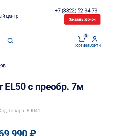
+7 (3822) 52-34-73
ый центр
Заказать звонок
0
Корзина
Войти
20В
r EL50 с преобр. 7м
Код товара: 89041
69 990 ₽