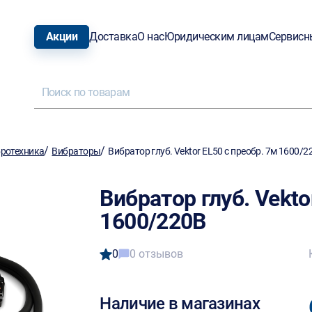
Акции
Доставка
О нас
Юридическим лицам
Сервисн
/
/
ротехника
Вибраторы
Вибратор глуб. Vektor EL50 с преобр. 7м 1600/2
Вибратор глуб. Vekto
1600/220В
0
0 отзывов
Наличие в магазинах