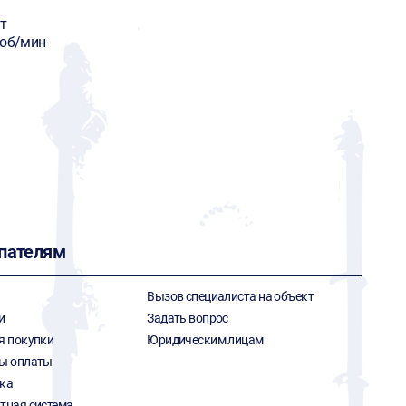
т
 об/мин
пателям
Вызов специалиста на объект
и
Задать вопрос
я покупки
Юридическим лицам
ы оплаты
ка
тная система