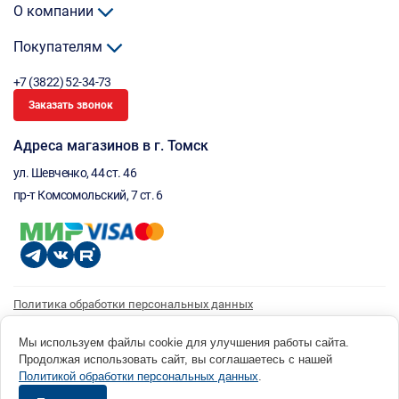
О компании
Покупателям
+7 (3822) 52-34-73
Заказать звонок
Адреса магазинов в г. Томск
ул. Шевченко, 44 ст. 46
пр-т Комсомольский, 7 ст. 6
Политика обработки персональных данных
Согласие на обработку персональных данных
Согласие на получение рассылки
Мы используем файлы cookie для улучшения работы сайта.
Продолжая использовать сайт, вы соглашаетесь с нашей
© 1996 - 2026 инструмент парк «Мастер Плюс» Россия, г. Томск, ул. Шевченко, 44 ст. 46, (3822) 52-34-
Политикой обработки персональных данных
.
73 okp@masterplus.tomsk.ru ИП Брусницын Д.Н. ИНН 701700002741
Разработано в Sibcode.team