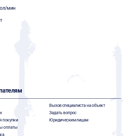
кол/мин
т
пателям
Вызов специалиста на объект
и
Задать вопрос
я покупки
Юридическим лицам
ы оплаты
ка