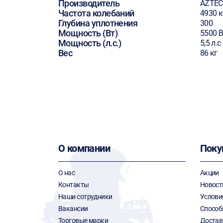
Производитель
AZTEC
Частота колебаний
4930 
Глубина уплотнения
300
Мощность (Вт)
5500 В
Мощность (л.с.)
5,5 л.с
Вес
86 кг
О компании
Поку
О нас
Акции
Контакты
Новост
Наши сотрудники
Услови
Вакансии
Способ
Торговые марки
Достав