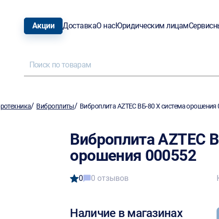
Акции
Доставка
О нас
Юридическим лицам
Сервисн
/
/
ротехника
Виброплиты
Виброплита AZTEC ВБ-80 Х система орошения
Виброплита AZTEC В
орошения 000552
0
0 отзывов
Наличие в магазинах