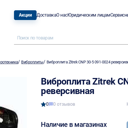
Акции
Доставка
О нас
Юридическим лицам
Сервисн
/
/
ротехника
Виброплиты
Виброплита Zitrek CNP 30-5 091-0024 реверси
Виброплита Zitrek C
реверсивная
0
0 отзывов
Наличие в магазинах