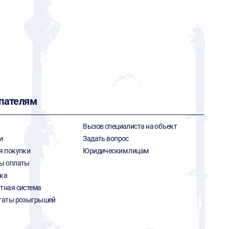
пателям
Вызов специалиста на объект
и
Задать вопрос
я покупки
Юридическим лицам
ы оплаты
ка
тная система
таты розыгрышей