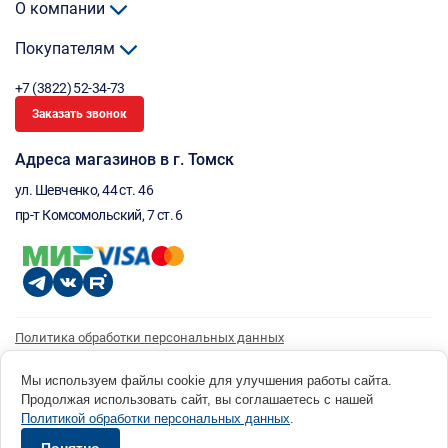
О компании
Покупателям
+7 (3822) 52-34-73
Заказать звонок
Адреса магазинов в г. Томск
ул. Шевченко, 44 ст. 46
пр-т Комсомольский, 7 ст. 6
Политика обработки персональных данных
Согласие на обработку персональных данных
Согласие на получение рассылки
Мы используем файлы cookie для улучшения работы сайта.
Продолжая использовать сайт, вы соглашаетесь с нашей
© 1996 - 2026 инструмент парк «Мастер Плюс» Россия, г. Томск, ул. Шевченко, 44 ст. 46, (3822) 52-34-
Политикой обработки персональных данных
.
73 okp@masterplus.tomsk.ru ИП Брусницын Д.Н. ИНН 701700002741
Разработано в Sibcode.team