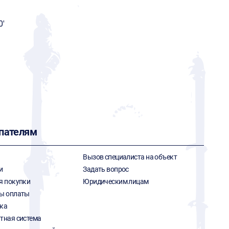
0'
пателям
Вызов специалиста на объект
и
Задать вопрос
я покупки
Юридическим лицам
ы оплаты
ка
тная система