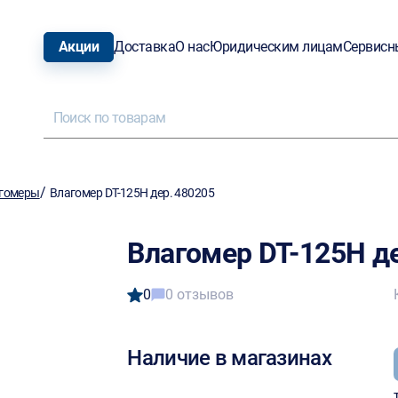
Акции
Доставка
О нас
Юридическим лицам
Сервисн
/
гомеры
Влагомер DT-125H дер. 480205
Влагомер DT-125H де
0
0 отзывов
Наличие в магазинах