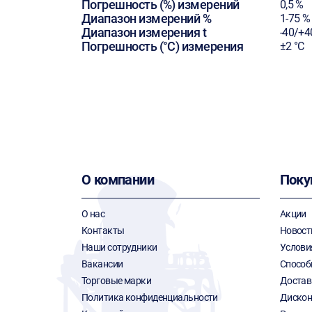
Погрешность (%) измерений
0,5 %
Диапазон измерений %
1-75 %
Диапазон измерения t
-40/+4
Погрешность (°C) измерения
±2 °С
О компании
Поку
О нас
Акции
Контакты
Новост
Наши сотрудники
Услови
Вакансии
Способ
Торговые марки
Достав
Политика конфиденциальности
Дискон