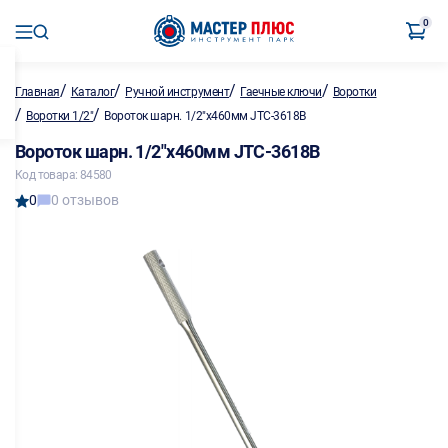
0
/
/
/
/
Главная
Каталог
Ручной инструмент
Гаечные ключи
Воротки
/
/
Воротки 1/2"
Вороток шарн. 1/2"х460мм JTC-3618B
Вороток шарн. 1/2"х460мм JTC-3618B
Код товара: 84580
0
0 отзывов