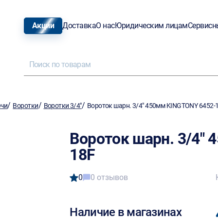
Акции
Доставка
О нас
Юридическим лицам
Сервисн
/
/
/
ючи
Воротки
Воротки 3/4"
Вороток шарн. 3/4" 450мм KINGTONY 6452-
Вороток шарн. 3/4"
18F
0
0 отзывов
Наличие в магазинах