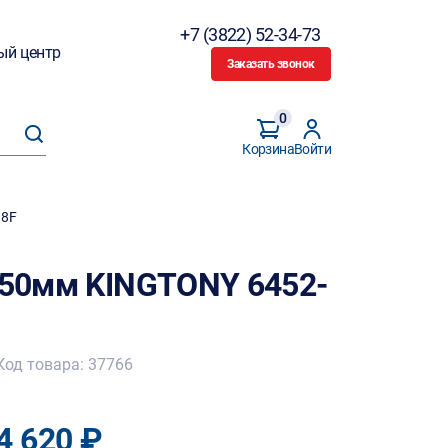
+7 (3822) 52-34-73
ый центр
Заказать звонок
0
Корзина
Войти
18F
 450мм KINGTONY 6452-
Код товара: 37766
4 620 ₽