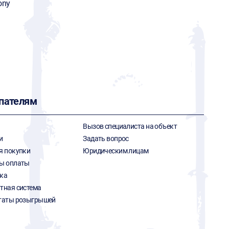
ony
пателям
Вызов специалиста на объект
и
Задать вопрос
я покупки
Юридическим лицам
ы оплаты
ка
тная система
таты розыгрышей