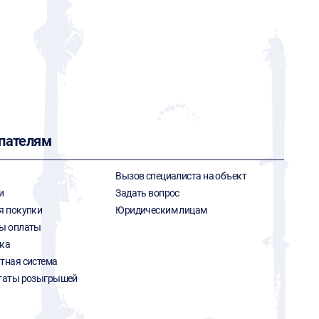
пателям
Вызов специалиста на объект
и
Задать вопрос
я покупки
Юридическим лицам
ы оплаты
ка
тная система
таты розыгрышей