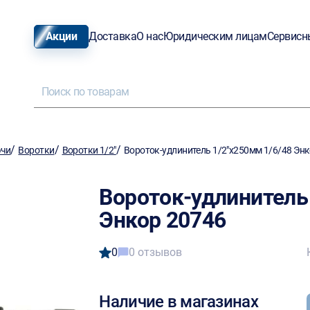
Акции
Доставка
О нас
Юридическим лицам
Сервисн
/
/
/
ючи
Воротки
Воротки 1/2"
Вороток-удлинитель 1/2"х250мм 1/6/48 Эн
Вороток-удлинитель
Энкор 20746
0
0 отзывов
Наличие в магазинах