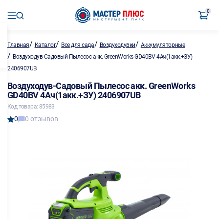
0
/
/
/
/
Главная
Каталог
Все для сада
Воздуходувки
Аккумуляторные
/
Воздуходув-Садовый Пылесос акк. GreenWorks GD40BV 4Ач(1акк.+ЗУ)
2406907UB
Воздуходув-Садовый Пылесос акк. GreenWorks
GD40BV 4Ач(1акк.+ЗУ) 2406907UB
Код товара: 85983
0
0 отзывов