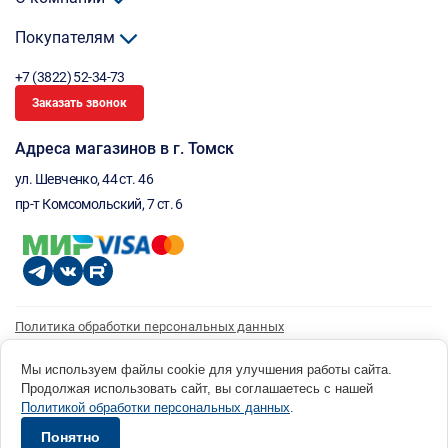
Покупателям
+7 (3822) 52-34-73
Заказать звонок
Адреса магазинов в г. Томск
ул. Шевченко, 44 ст. 46
пр-т Комсомольский, 7 ст. 6
Политика обработки персональных данных
Согласие на обработку персональных данных
Согласие на получение рассылки
Мы используем файлы cookie для улучшения работы сайта.
Продолжая использовать сайт, вы соглашаетесь с нашей
© 1996 - 2026 инструмент парк «Мастер Плюс» Россия, г. Томск, ул. Шевченко, 44 ст. 46, (3822) 52-34-
Политикой обработки персональных данных
.
73 okp@masterplus.tomsk.ru ИП Брусницын Д.Н. ИНН 701700002741
Разработано в Sibcode.team
Понятно