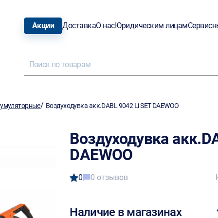
Акции
Доставка
О нас
Юридическим лицам
Сервисн
/
умуляторные
Воздуходувка акк.DABL 9042 Li SET DAEWOO
Воздуходувка акк.DA
DAEWOO
0
0 отзывов
Наличие в магазинах