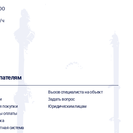
OO
/ч
пателям
Вызов специалиста на объект
и
Задать вопрос
я покупки
Юридическим лицам
ы оплаты
ка
тная система