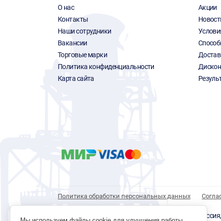
О нас
Акции
Контакты
Новост
Наши сотрудники
Услови
Вакансии
Способ
Торговые марки
Достав
Политика конфиденциальности
Дискон
Карта сайта
Резуль
Политика обработки персональных данных
Согла
© 1996 - 2026 инструмент парк «Мастер Плюс» Россия, г.
Мы используем файлы cookie для улучшения работы