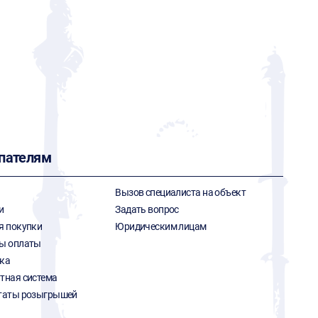
пателям
Вызов специалиста на объект
и
Задать вопрос
я покупки
Юридическим лицам
ы оплаты
ка
тная система
таты розыгрышей