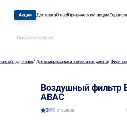
Акции
Доставка
О нас
Юридическим лицам
Сервисн
/
/
вого оборудования
Для компрессоров и пневмоинструмента
Фильтры,
Воздушный фильтр 
ABAC
0
0 отзывов