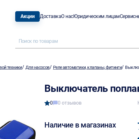
Акции
Доставка
О нас
Юридическим лицам
Сервисн
/
/
/
вой техники
Для насосов
Реле автоматики, клапаны, фитинги
Выключ
Выключатель поплав
0
0 отзывов
Наличие в магазинах