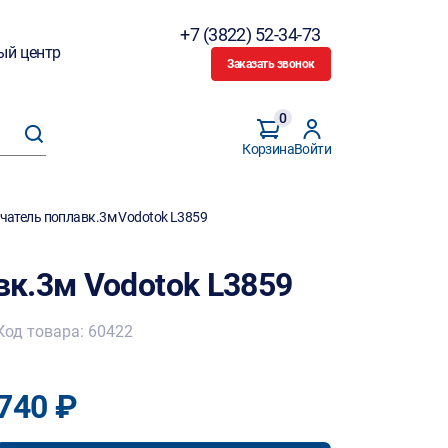
+7 (3822) 52-34-73
ый центр
Заказать звонок
0
Корзина
Войти
атель поплавк.3м Vodotok L3859
к.3м Vodotok L3859
Код товара: 60422
740 ₽