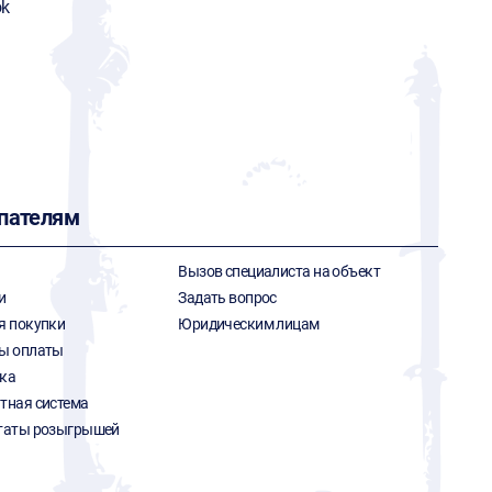
ok
пателям
Вызов специалиста на объект
и
Задать вопрос
я покупки
Юридическим лицам
ы оплаты
ка
тная система
таты розыгрышей