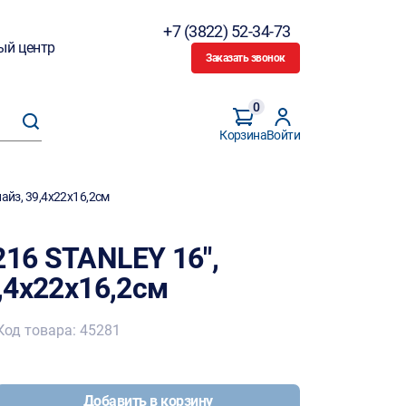
+7 (3822) 52-34-73
ый центр
Заказать звонок
0
Корзина
Войти
найз, 39,4х22х16,2см
216 STANLEY 16",
9,4х22х16,2см
Код товара: 45281
Добавить в корзину