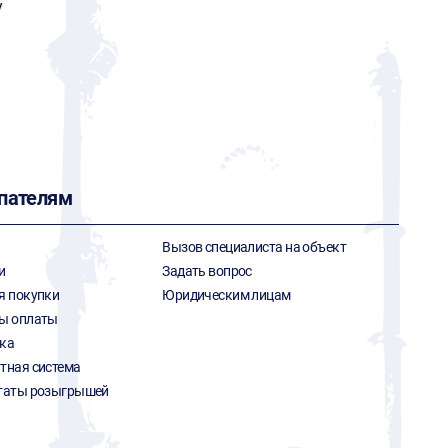
y
пателям
Вызов специалиста на объект
и
Задать вопрос
я покупки
Юридическим лицам
ы оплаты
ка
тная система
таты розыгрышей