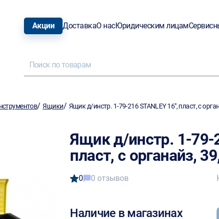
Акции
Доставка
О нас
Юридическим лицам
Сервисн
/
/
нструментов
Ящики
Ящик д/инстр. 1-79-216 STANLEY 16", пласт, с орга
Ящик д/инстр. 1-79-
пласт, с органайз, 3
0
0 отзывов
Наличие в магазинах