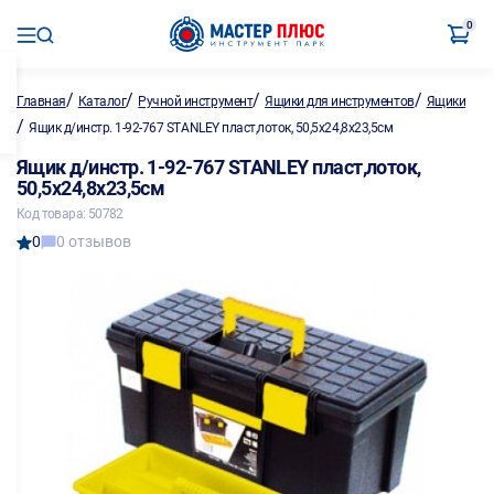
0
/
/
/
/
Главная
Каталог
Ручной инструмент
Ящики для инструментов
Ящики
/
Ящик д/инстр. 1-92-767 STANLEY пласт,лоток, 50,5х24,8х23,5см
Ящик д/инстр. 1-92-767 STANLEY пласт,лоток,
50,5х24,8х23,5см
Код товара: 50782
0
0 отзывов