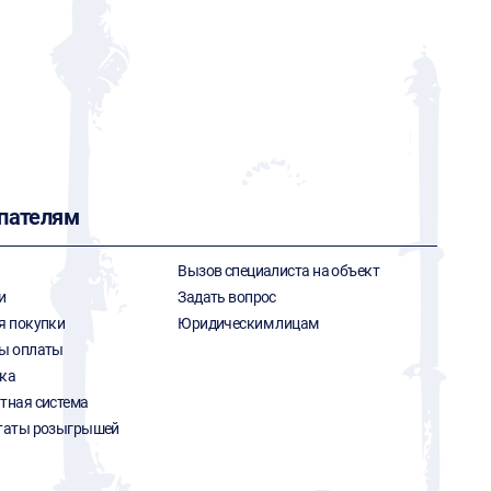
пателям
Вызов специалиста на объект
и
Задать вопрос
я покупки
Юридическим лицам
ы оплаты
ка
тная система
таты розыгрышей