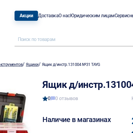
Акции
Доставка
О нас
Юридическим лицам
Сервисн
/
/
нструментов
Ящики
Ящик д/инстр.131004 №31 TAYG
Ящик д/инстр.1310
0
0 отзывов
Наличие в магазинах