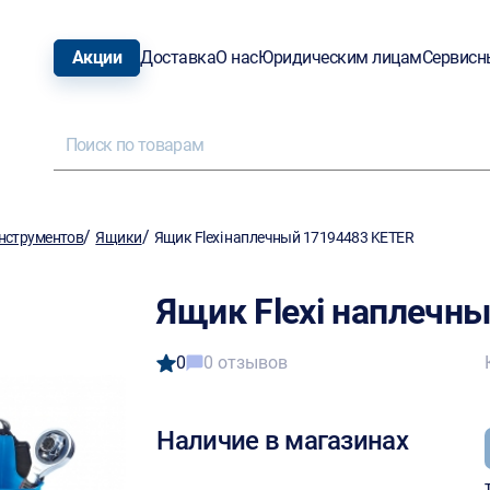
Акции
Доставка
О нас
Юридическим лицам
Сервисн
/
/
нструментов
Ящики
Ящик Flexi наплечный 17194483 KETER
Ящик Flexi наплечн
0
0 отзывов
Наличие в магазинах