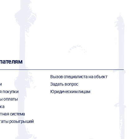
пателям
Вызов специалиста на объект
и
Задать вопрос
я покупки
Юридическим лицам
ы оплаты
ка
тная система
таты розыгрышей