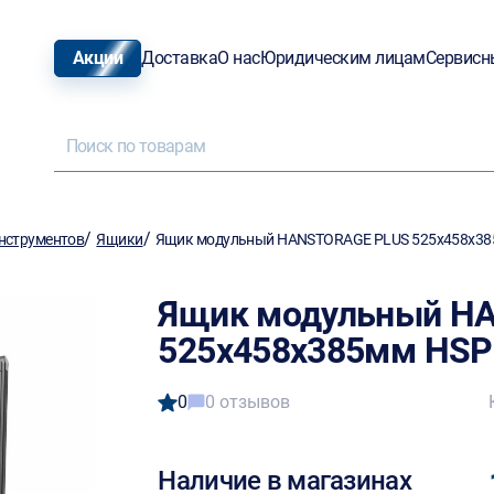
Акции
Доставка
О нас
Юридическим лицам
Сервисн
/
/
нструментов
Ящики
Ящик модульный HANSTORAGE PLUS 525х458х38
Ящик модульный H
525х458х385мм HSP
0
0 отзывов
Наличие в магазинах