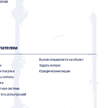
onner
пателям
Вызов специалиста на объект
и
Задать вопрос
я покупки
Юридическим лицам
ы оплаты
ка
тная система
таты розыгрышей