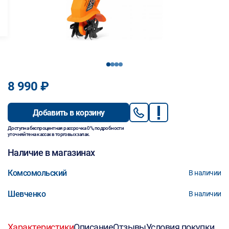
1
2
3
4
8 990 ₽
Добавить в корзину
Доступна беспроцентная рассрочка 0%, подробности
уточняйте на кассах в торговых залах.
Наличие в магазинах
Комсомольский
В наличии
Шевченко
В наличии
Характеристики
Описание
Отзывы
Условия покупки