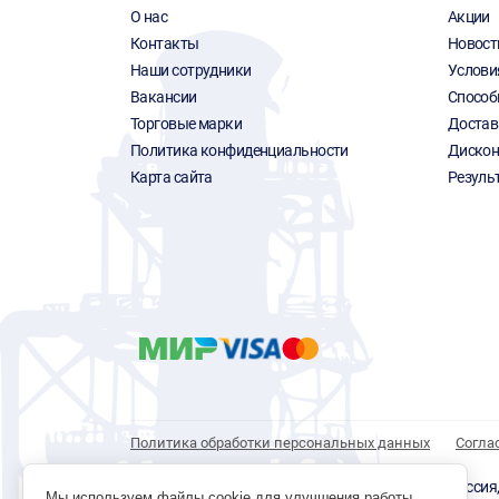
О нас
Акции
Контакты
Новост
Наши сотрудники
Услови
Вакансии
Способ
Торговые марки
Достав
Политика конфиденциальности
Дискон
Карта сайта
Резуль
Политика обработки персональных данных
Согла
© 1996 - 2026 инструмент парк «Мастер Плюс» Россия, г.
Мы используем файлы cookie для улучшения работы