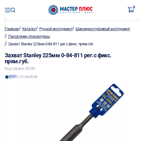
0
/
/
/
Главная
Каталог
Ручной инструмент
Шарнирно-губцевый инструмент
/
Пассатижи, плоскогубцы
/
Захват Stanley 225мм 0-84-811 рег.с фикс. прям.губ.
Захват Stanley 225мм 0-84-811 рег.с фикс.
прям.губ.
Код товара: 45246
0
0 отзывов