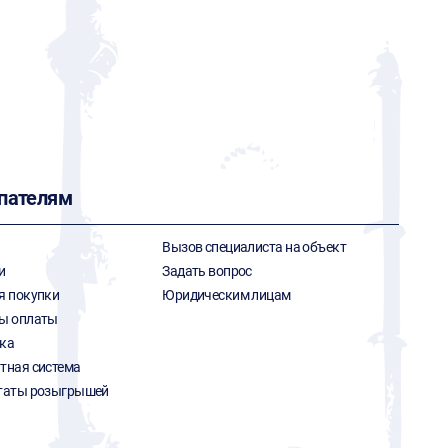
пателям
Вызов специалиста на объект
и
Задать вопрос
я покупки
Юридическим лицам
ы оплаты
ка
тная система
таты розыгрышей