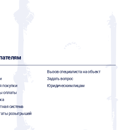
пателям
Вызов специалиста на объект
и
Задать вопрос
я покупки
Юридическим лицам
ы оплаты
ка
тная система
таты розыгрышей