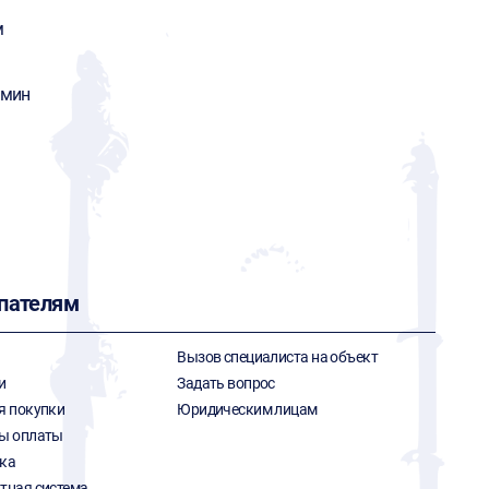
м
/мин
пателям
Вызов специалиста на объект
и
Задать вопрос
я покупки
Юридическим лицам
ы оплаты
ка
тная система