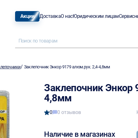
Акции
Доставка
О нас
Юридическим лицам
Сервисн
/
клепочники
Заклепочник Энкор 9179 алюм.рук. 2,4-4,8мм
Заклепочник Энкор 9
4,8мм
0
0 отзывов
Наличие в магазинах