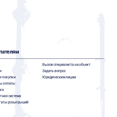
пателям
Вызов специалиста на объект
и
Задать вопрос
я покупки
Юридическим лицам
ы оплаты
ка
тная система
таты розыгрышей