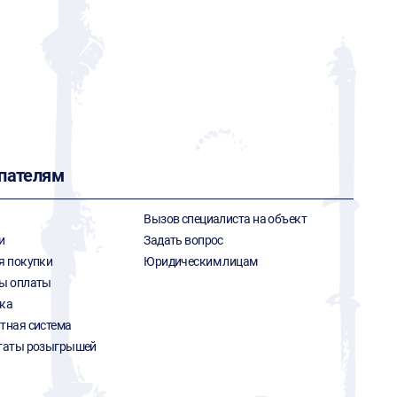
пателям
Вызов специалиста на объект
и
Задать вопрос
я покупки
Юридическим лицам
ы оплаты
ка
тная система
таты розыгрышей