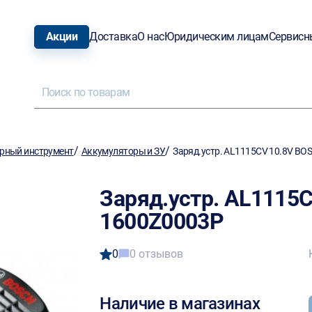
Акции
Доставка
О нас
Юридическим лицам
Сервисн
/
/
рный инструмент
Аккумуляторы и ЗУ
Заряд.устр. AL1115CV 10.8V ВO
Заряд.устр. AL1115
1600Z0003P
0
0 отзывов
Наличие в магазинах