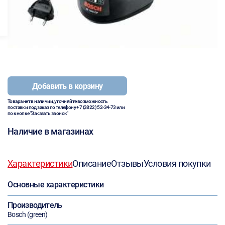
Добавить в корзину
Товара нет в наличии, уточняйте возможность
поставки под заказ по телефону
+7 (3822) 52-34-73
или
по кнопке "Заказать звонок"
Наличие в магазинах
Характеристики
Описание
Отзывы
Условия покупки
Основные характеристики
Производитель
Bosch (green)