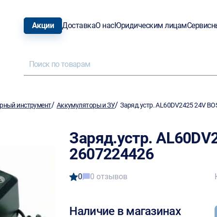
Акции
Доставка
О нас
Юридическим лицам
Сервисн
/
/
рный инструмент
Аккумуляторы и ЗУ
Заряд.устр. AL60DV2425 24V B
Заряд.устр. AL60DV
2607224426
0
0 отзывов
Наличие в магазинах