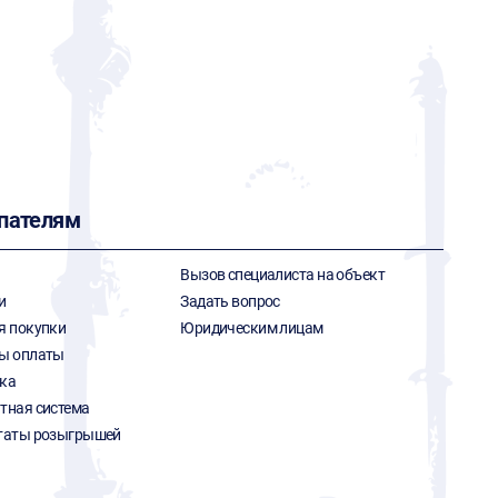
пателям
Вызов специалиста на объект
и
Задать вопрос
я покупки
Юридическим лицам
ы оплаты
ка
тная система
таты розыгрышей