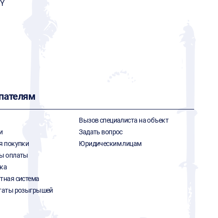
Y
пателям
Вызов специалиста на объект
и
Задать вопрос
я покупки
Юридическим лицам
ы оплаты
ка
тная система
таты розыгрышей