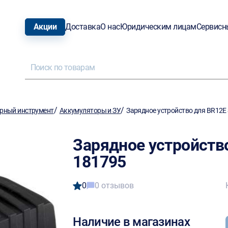
Акции
Доставка
О нас
Юридическим лицам
Сервисн
/
/
рный инструмент
Аккумуляторы и ЗУ
Зарядное устройство для BR12E
Зарядное устройств
181795
0
0 отзывов
Наличие в магазинах