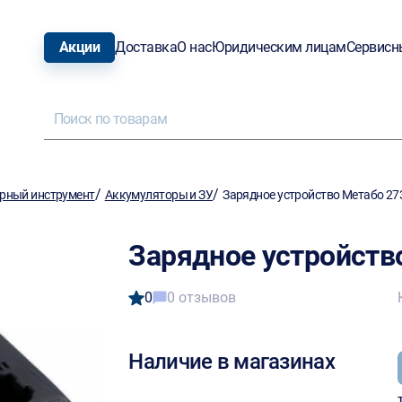
Акции
Доставка
О нас
Юридическим лицам
Сервисн
/
/
рный инструмент
Аккумуляторы и ЗУ
Зарядное устройство Метабо 2
Зарядное устройств
0
0 отзывов
Наличие в магазинах