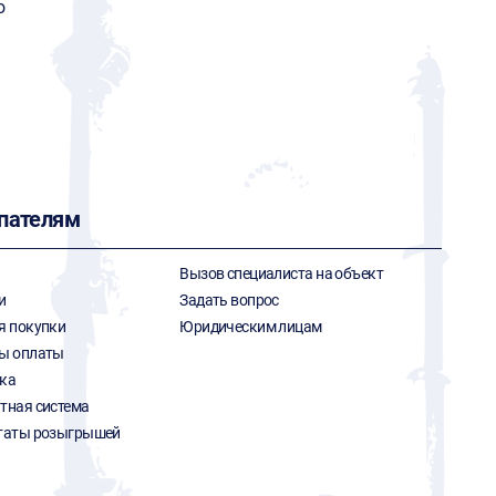
o
пателям
Вызов специалиста на объект
и
Задать вопрос
я покупки
Юридическим лицам
ы оплаты
ка
тная система
таты розыгрышей