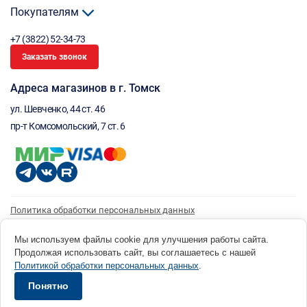
Покупателям
+7 (3822) 52-34-73
Заказать звонок
Адреса магазинов в г. Томск
ул. Шевченко, 44 ст. 46
пр-т Комсомольский, 7 ст. 6
Политика обработки персональных данных
Согласие на обработку персональных данных
Согласие на получение рассылки
Мы используем файлы cookie для улучшения работы сайта.
Продолжая использовать сайт, вы соглашаетесь с нашей
© 1996 - 2026 инструмент парк «Мастер Плюс» Россия, г. Томск, ул. Шевченко, 44 ст. 46, (3822) 52-34-
Политикой обработки персональных данных
.
73 okp@masterplus.tomsk.ru ИП Брусницын Д.Н. ИНН 701700002741
Разработано в Sibcode.team
Понятно