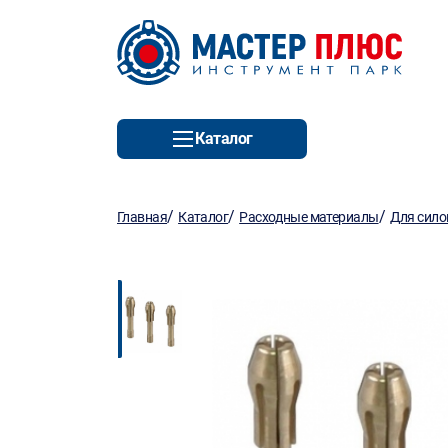
Каталог
/
/
/
Главная
Каталог
Расходные материалы
Для сило