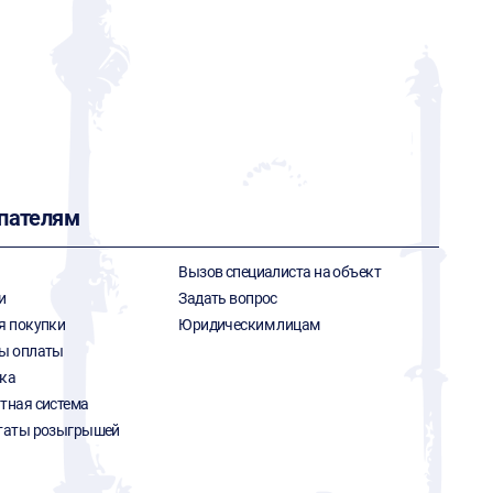
пателям
Вызов специалиста на объект
и
Задать вопрос
я покупки
Юридическим лицам
ы оплаты
ка
тная система
таты розыгрышей