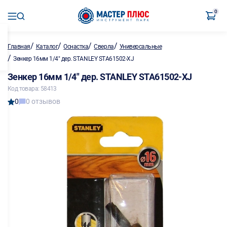
0
/
/
/
/
Главная
Каталог
Оснастка
Сверла
Универсальные
/
Зенкер 16мм 1/4" дер. STANLEY STA61502-XJ
Зенкер 16мм 1/4" дер. STANLEY STA61502-XJ
Код товара: 58413
0
0 отзывов