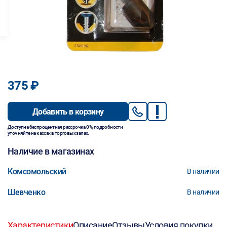
375 ₽
Добавить в корзину
Доступна беспроцентная рассрочка 0%, подробности
уточняйте на кассах в торговых залах.
Наличие в магазинах
Комсомольский
В наличии
Шевченко
В наличии
Характеристики
Описание
Отзывы
Условия покупки