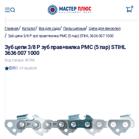
0
/
/
/
/
Главная
Каталог
Все для сада
Пилы цепные
Цепи для бензопил
/
Зуб цепи 3/8 Р зуб прав+вилка РMC (5 пар) STIHL 3636 007 1000
Зуб цепи 3/8 Р зуб прав+вилка РMC (5 пар) STIHL
3636 007 1000
Код товара: 40784
0
0 отзывов