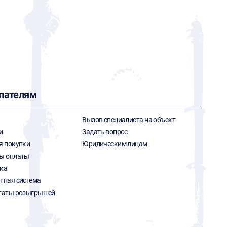
пателям
Вызов специалиста на объект
и
Задать вопрос
я покупки
Юридическим лицам
ы оплаты
ка
тная система
таты розыгрышей