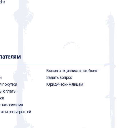
ohr
пателям
Вызов специалиста на объект
и
Задать вопрос
я покупки
Юридическим лицам
ы оплаты
ка
тная система
таты розыгрышей