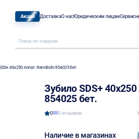
Акции
Доставка
О нас
Юридическим лицам
Сервисн
SDS+ 40х250 лопат. RennBohr 854025 бет.
Зубило SDS+ 40х250 
854025 бет.
0
0 отзывов
Наличие в магазинах