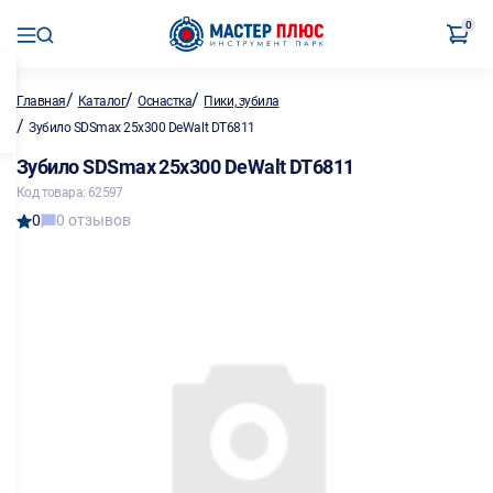
0
/
/
/
Главная
Каталог
Оснастка
Пики, зубила
/
Зубило SDSmax 25х300 DeWalt DT6811
Зубило SDSmax 25х300 DeWalt DT6811
Код товара: 62597
0
0 отзывов