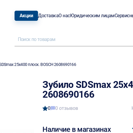
Акции
Доставка
О нас
Юридическим лицам
Сервисн
SDSmax 25х400 плоск. BOSCH 2608690166
Зубило SDSmax 25х4
2608690166
0
0 отзывов
Наличие в магазинах