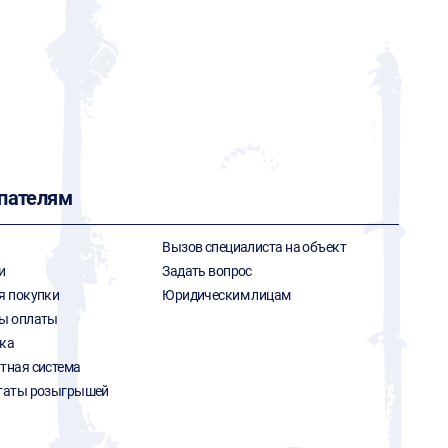
пателям
Вызов специалиста на объект
и
Задать вопрос
я покупки
Юридическим лицам
ы оплаты
ка
тная система
таты розыгрышей