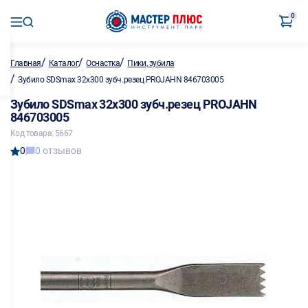
0
/
/
/
Главная
Каталог
Оснастка
Пики, зубила
/
Зубило SDSmax 32х300 зубч.резец PROJAHN 846703005
Зубило SDSmax 32х300 зубч.резец PROJAHN
846703005
Код товара: 5667
0
0 отзывов