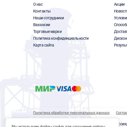
О нас
Акции
Контакты
Новост
Наши сотрудники
Услови
Вакансии
Способ
Торговые марки
Достав
Политика конфиденциальности
Дискон
Карта сайта
Резуль
Политика обработки персональных данных
Согла
© 1996 - 2026 инструмент парк «Мастер Плюс» Россия, г.
Мы используем файлы cookie для улучшения работы