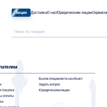
Акции
Доставка
О нас
Юридическим лицам
Сервисн
пателям
Вызов специалиста на объект
и
Задать вопрос
я покупки
Юридическим лицам
ы оплаты
ка