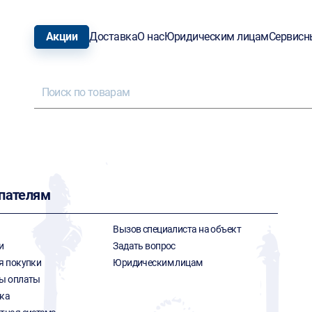
Акции
Доставка
О нас
Юридическим лицам
Сервисн
пателям
Вызов специалиста на объект
и
Задать вопрос
я покупки
Юридическим лицам
ы оплаты
ка